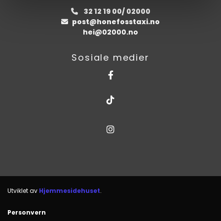
32 12 19 00/ 02000

post@honefosstaxi.no

hei@02000.no
Sosiale medier
Utviklet av
Hjemmesidehuset
.
Personvern