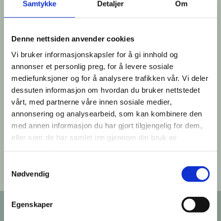
Samtykke
Detaljer
Om
Transportvilkår for reisende med
Denne nettsiden anvender cookies
Hønefoss Taxi SA
Vi bruker informasjonskapsler for å gi innhold og
annonser et personlig preg, for å levere sosiale
§ 1 Transportvilkårenes anvendelse
mediefunksjoner og for å analysere trafikken vår. Vi deler
Transportvilkårene er avtalevilkår mellom den
dessuten informasjon om hvordan du bruker nettstedet
reisende og taxifører. På alle forhold som ikke
vårt, med partnerne våre innen sosiale medier,
er regulert her, kommer norsk lov til
annonsering og analysearbeid, som kan kombinere den
anvendelse. § 2 Bestilling av tax...
med annen informasjon du har gjort tilgjengelig for dem,
eller som de har samlet inn gjennom din bruk av
Les mer
tjenestene deres.
Samtykkevalg
Nødvendig
Vanlig stilte spørsmål
Egenskaper
1. Hva er framkjøringstakst (hentetakst)? Dette