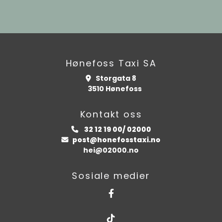
Hønefoss Taxi SA
Storgata 8

3510 Hønefoss
Kontakt oss
32 12 19 00/ 02000

post@honefosstaxi.no

hei@02000.no
Sosiale medier